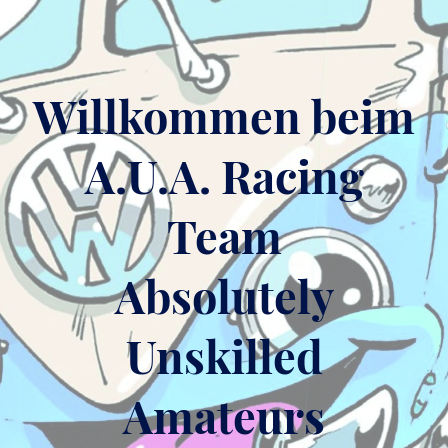
Willkommen beim
A.U.A. Racing
Team
Absolutely
Unskilled
Amateurs